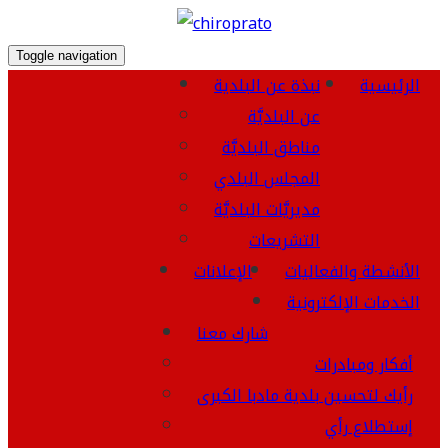
Toggle navigation
الرئيسية
نبذة عن البلدية
عن البلديَّة
مناطق البلديَّة
المجلس البلدي
مديريَّات البلديَّة
التشريعات
الأنشطة والفعاليات
الإعلانات
الخدمات الإلكترونية
شارك معنا
أفكار ومبادرات
رأيك لتحسين بلدية مادبا الكبرى
إستطلاع رأي