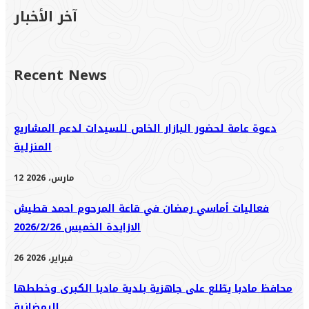
آخر الأخبار
Recent News
دعوة عامة لحضور البازار الخاص للسيدات لدعم المشاريع
المنزلية
12 مارس، 2026
فعاليات أماسي رمضان في قاعة المرحوم احمد قطيش
الازايدة الخميس 2026/2/26
26 فبراير، 2026
محافظ مادبا يطّلع على جاهزية بلدية مادبا الكبرى وخططها
الرمضانية