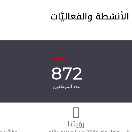
الأنشطة والفعاليَّات
872
عدد الموظفين
رؤيتنا
في حلول عام 2035 مادبا مدينة ذكيَّة
مؤسَّسة أ