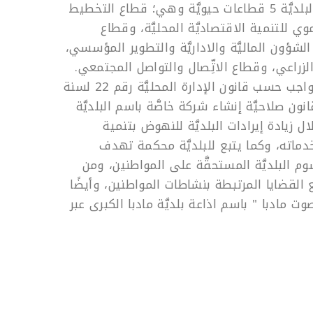
بينهم رئيس البلديَّة. تضمّ البلديَّة 5 قطاعات حيويَّة وهي؛ قطاع التخطيط
 للتنمية الاقتصاديَّة المحليَّة، وقطاع
شؤون الماليَّة والاداريَّة والتطوير المؤسسي،
لزراعي، وقطاع الاتِّصال والتواصل المجتمعي.
وتقدم البلديَّة 28 مهمّة وواجب حسب قانون الإدارة المحليَّة رقم 22 لسنة
انون صلاحيَّة إنشاء شركة خاصَّة باسم البلديَّة
زيادة إيرادات البلديَّة للنهوض بتنمية
دماته، وكما يتبع للبلديَّة محكمة تهدف
البلديَّة المستحقَّة على المواطنين، ومن
 القضايا المرتبطة بنشاطات المواطنين، وأيضًا
وت مادبا " باسم اذاعة بلديَّة مادبا الكبرى عبر