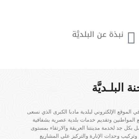
نبذة عن البلديَّة
تأسَّس أوَّل مجلس بلدي عام 1912، تعاقب على
مجالسها البلديَّة خمسه و أربعون (45) رئيسًا بين تعيين
وانتخاب.
البلـديَّة
ي الموقع الإلكتروني لبلدية مادبا الكبرى الذي نسعى
ع المواطنين وتقديم خدمات بلدية عصرية بشفافية
 بكل جد لخدمة مدينتنا العريقة والارتقاء بمستوى
 وتركيب وحدات الإنارة والتركيز على المشاريع