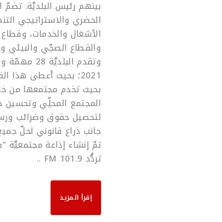
الحضري والاستراتيجي التنموي
الأشغال والخدمات، وقطاع ال
والقطاع الصحِّي والبيئي وا
2021؛ بحيث أعطى هذا الق
بحيث تخدم مجتمعها من خلال 
المجتمع المحلِّي وتحسين خ
لتحصيل حقوق وضرائب ورسوم 
جانب ذراع قانوني لحلّ جميع
تمّ إنشاء إذاعة مجتمعيَّة "ص
تردُّد 101.9 FM ..
إقرأ المزيد