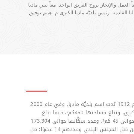
ً العمل والإنجاز بروح الفريق الواحد. معاً نبني مادبا
 القادمة. رئيس بلديَّة مادبا الكبرى م. هيثم توفيق
تأسَّس أوَّل مجلس بلدي عام 1912 تحت اسم بلديَّة مادبا، وفي عام 2000
أصبح اسمها بلديَّة مادبا الكبرى، وتبلغ مساحتها 450كم²، فيما تبلغ
مساحة المنطقة المنظَّمة حوالي 45 كم²، وعدد سكَّانها حوالي 173.304
نسمة، ويتمّ إدارة البلديَّة من قبل المجلس البلدي وعددهم 14 عضوًا؛ من