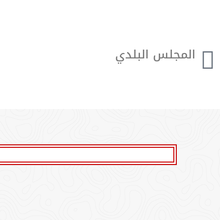
المجلس البلدي
يتكوَّن المجلس البلدي من(14) شخصًا هم؛ رئيس
البلديَّة، ونائبه، و12 عضوًا.