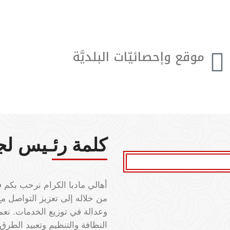
موقع وإحصائيّات البلديَّة
تبعد مدينة مادبا عن العاصمة عمان(33) كم إلى
الشمال الغربي، يبلغ عدد سكَّانها (173.304) نسمه.
كلمة رئـيس لجنة 
أهالي مادبا الكرام نرحب بكم ف
من خلاله إلى تعزيز التواصل م
وعدالة في توزيع الخدمات. نعمل
النظافة والتنظيم وتعبيد الطرق