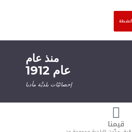
أنشطة
منذ عام
عام 1912
إحصائيّات بلديَّة مأدبا
قيمنا
ية، حدَّدت البلدية مجموعة من