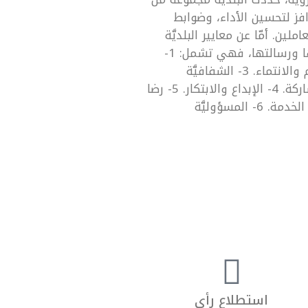
افز لتحسين الأداء، وضوابط
املين. أمّا عن معايير البلديَّة
في تحقيق رؤيتها ورسالتها، فهي تشمل: 1-
العدالة. 2- الالتزام والانتماء. 3- الشفافيَّة
والمساءلة والمشاركة. 4- الإبداع والابتكار. 5- رضا
العاملين ومتلقِّي الخدمة. 6- المسؤوليَّة
استطلاع رأي