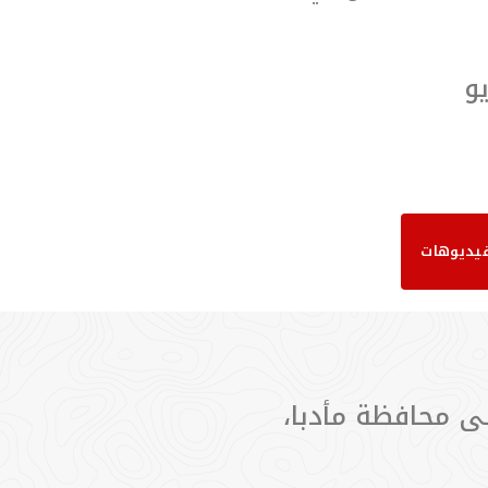
 المزيد
و
يديوهات
ى محافظة مأدبا،