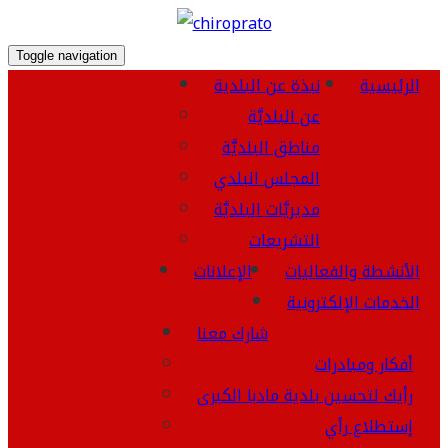
Toggle navigation
الرئيسية
نبذة عن البلدية
عن البلديَّة
مناطق البلديَّة
المجلس البلدي
مديريَّات البلديَّة
التشريعات
الأنشطة والفعاليات
الإعلانات
الخدمات الإلكترونية
شارك معنا
أفكار ومبادرات
رأيك لتحسين بلدية مادبا الكبرى
إستطلاع رأي