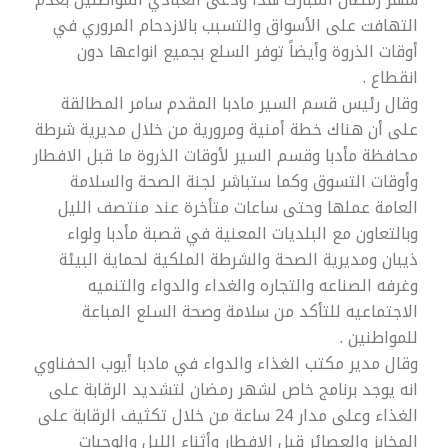
التهافت على الأسواق والتسبب بالازدحام المروري في
أوقات الذروة وأيضاً توفر السلع بجميع انواعها دون
انقطاع .
وقال رئيس قسم السير مادبا المقدم سامر المطالقة
على أن هناك خطة أمنية ومرورية من خلال مديرية شرطة
محافظة مأدبا وقسم السير لأوقات الذروة ما قبل الافطار
وأوقات التسوق وكما ستباشر لجنة الصحة والسلامة
العامة عملها وحتى ساعات متأخرة عند منتصف الليل
وبالتعاون مع البلديات المعنية في قصبة مأدبا ولواء
ذيبان ومديرية الصحة والشرطة الملكية لحماية البيئة
وغرفه الصناعه والتجاره والغداء والدواء والتنميه
الاجتماعيه للتأكد من سلامة وصحة السلع المباعة
للمواطنين .
وقال مدير مكتب الغذاء والدواء في مادبا أيوب الحفناوي
انه يوجد برنامج خاص لشهر رمضان لتشديد الرقابة على
الغذاء وعلى مدار 24 ساعة من خلال تكثيف الرقابة على
المخابز والعصائر قبل الإفطار وأثناء الليل والوجبات