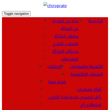
Toggle navigation
الرئيسية
نبذة عن البلدية
عن البلديَّة
مناطق البلديَّة
المجلس البلدي
مديريَّات البلديَّة
التشريعات
الأنشطة والفعاليات
الإعلانات
الخدمات الإلكترونية
شارك معنا
أفكار ومبادرات
رأيك لتحسين بلدية مادبا الكبرى
إستطلاع رأي