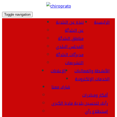
Toggle navigation
الرئيسية
نبذة عن البلدية
عن البلديَّة
مناطق البلديَّة
المجلس البلدي
مديريَّات البلديَّة
التشريعات
الأنشطة والفعاليات
الإعلانات
الخدمات الإلكترونية
شارك معنا
أفكار ومبادرات
رأيك لتحسين بلدية مادبا الكبرى
إستطلاع رأي