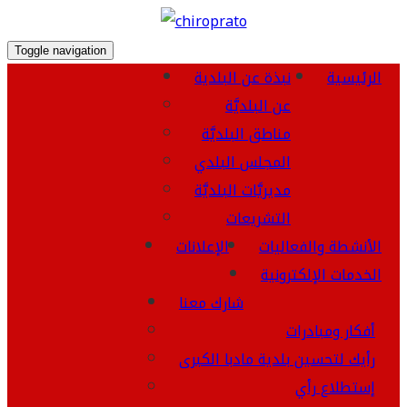
Toggle navigation
الرئيسية
نبذة عن البلدية
عن البلديَّة
مناطق البلديَّة
المجلس البلدي
مديريَّات البلديَّة
التشريعات
الأنشطة والفعاليات
الإعلانات
الخدمات الإلكترونية
شارك معنا
أفكار ومبادرات
رأيك لتحسين بلدية مادبا الكبرى
إستطلاع رأي