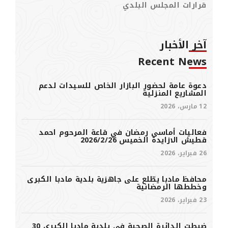
قرارات المجلس البلدي
آخر الأخبار
Recent News
دعوة عامة لحضور البازار الخاص للسيدات لدعم
المشاريع المنزلية
12 مارس، 2026
فعاليات أماسي رمضان في قاعة المرحوم احمد
قطيش الازايدة الخميس 2026/2/26
26 فبراير، 2026
محافظ مادبا يطّلع على جاهزية بلدية مادبا الكبرى
وخططها الرمضانية
23 فبراير، 2026
ضبطت الدائرة الصحية في بلدية مادبا الكبرى 30