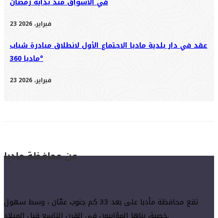
في الأسواق منذ بداية رمضان
23 فبراير، 2026
عقد في دار بلدية مادبا الاجتماع الأول لانطلاق مبادرة شباب
مادبا 360°
23 فبراير، 2026
عن محافظة مادبا
تقع محافظة مأدبا على بعد 33 كم جنوب عمّان ، وسط سهول
خصبة، بناها المؤابيون في القرن التاسع قبل الميلاد.