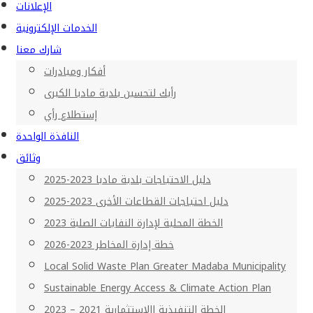
الإعلانات
الخدمات الإلكترونية
شارك معنا
أفكار ومبادرات
رأيك لتحسين بلدية مادبا الكبرى
إستطلاع رأي
النافذة الواحدة
وثائق
دليل الاحتياجات بلدية مادبا 2023-2025
دليل احتياجات القطاعات الأخرى 2023-2025
الخطة المحلية لإدارة النفايات الصلبة 2023
خطة إدارة المخاطر 2023-2026
Local Solid Waste Plan Greater Madaba Municipality
Sustainable Energy Access & Climate Action Plan
الخطة التنفيذية االاستثمارية 2021 – 2023