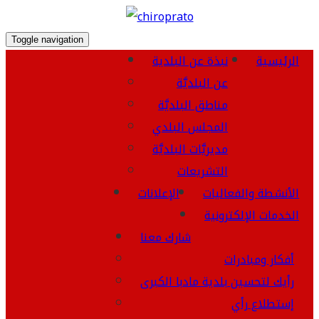
Toggle navigation
الرئيسية
نبذة عن البلدية
عن البلديَّة
مناطق البلديَّة
المجلس البلدي
مديريَّات البلديَّة
التشريعات
الأنشطة والفعاليات
الإعلانات
الخدمات الإلكترونية
شارك معنا
أفكار ومبادرات
رأيك لتحسين بلدية مادبا الكبرى
إستطلاع رأي