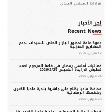
قرارات المجلس البلدي
آخر الأخبار
Recent News
دعوة عامة لحضور البازار الخاص للسيدات لدعم
المشاريع المنزلية
12 مارس، 2026
فعاليات أماسي رمضان في قاعة المرحوم احمد
قطيش الازايدة الخميس 2026/2/26
26 فبراير، 2026
محافظ مادبا يطّلع على جاهزية بلدية مادبا الكبرى
وخططها الرمضانية
23 فبراير، 2026
ضبطت الدائرة الصحية في بلدية مادبا الكبرى 30