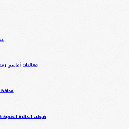
دع
فعاليات أماسي رمضان
محافظ م
ضبطت الدائرة الصحية في بلدية مادبا الكبر