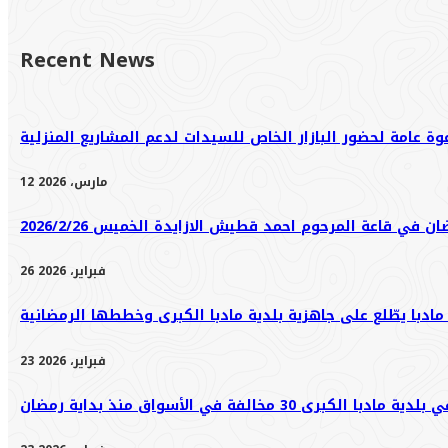
Recent News
وة عامة لحضور البازار الخاص للسيدات لدعم المشاريع المنزلية
12 مارس، 2026
 في قاعة المرحوم احمد قطيش الازايدة الخميس 2026/2/26
26 فبراير، 2026
ادبا يطّلع على جاهزية بلدية مادبا الكبرى وخططها الرمضانية
23 فبراير، 2026
ى 30 مخالفة في الأسواق منذ بداية رمضان