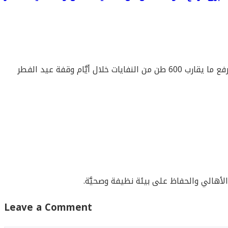
في إطار جهودها المستمرَّة للحفاظ على نظافة المدينة وتعزيز البيئة الصحيَّة، قامت بلديَّة مادبا الكبرى، من خلال الدائرة الصحيَّة، برفع ما يقارب 600 طن من النفايات خلال أيَّام وقفة عيد الفطر
 الأهالي والحفاظ على بيئة نظيفة وصحيَّة.
Leave a Comment