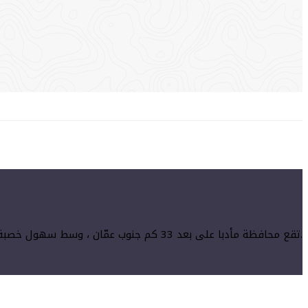
تقع محافظة مأدبا على بعد 33 كم جنوب عمّان ، وسط سهول خصبة، بناها المؤابيون في القرن التاسع قبل الميلاد.