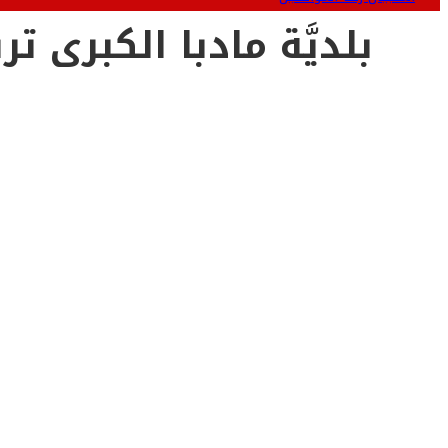
بلديَّة مادبا الكبرى ترفع نحو 600 طن من النفايات خل