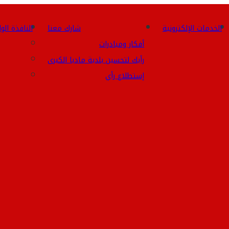
الخدمات الإلكترونية
شارك معنا
النافذة الو
أفكار ومبادرات
رأيك لتحسين بلدية مادبا الكبرى
إستطلاع رأي