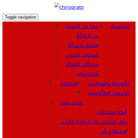
Toggle navigation
الرئيسية
نبذة عن البلدية
عن البلديَّة
مناطق البلديَّة
المجلس البلدي
مديريَّات البلديَّة
التشريعات
الأنشطة والفعاليات
الإعلانات
الخدمات الإلكترونية
شارك معنا
أفكار ومبادرات
رأيك لتحسين بلدية مادبا الكبرى
إستطلاع رأي