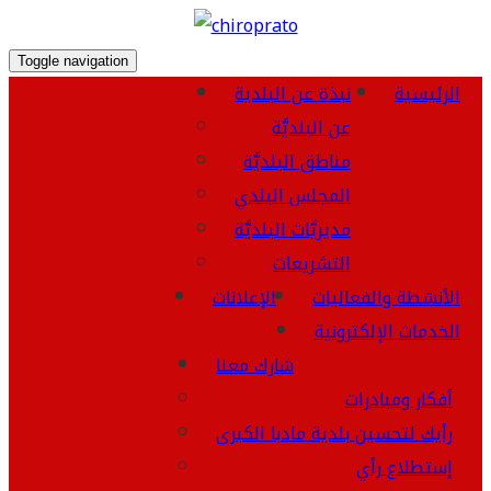
Toggle navigation
الرئيسية
نبذة عن البلدية
عن البلديَّة
مناطق البلديَّة
المجلس البلدي
مديريَّات البلديَّة
التشريعات
الأنشطة والفعاليات
الإعلانات
الخدمات الإلكترونية
شارك معنا
أفكار ومبادرات
رأيك لتحسين بلدية مادبا الكبرى
إستطلاع رأي