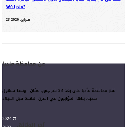
مادبا 360°
23 فبراير، 2026
عن محافظة مادبا
تقع محافظة مأدبا على بعد 33 كم جنوب عمّان ، وسط سهول
خصبة، بناها المؤابيون في القرن التاسع قبل الميلاد.
2024 ©
آخر الوثائق
جميع