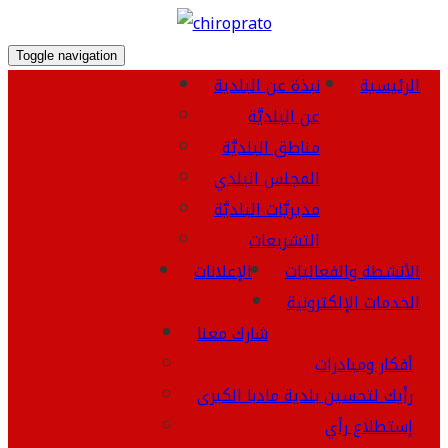
Toggle navigation
الرئيسية
نبذة عن البلدية
عن البلديَّة
مناطق البلديَّة
المجلس البلدي
مديريَّات البلديَّة
التشريعات
الأنشطة والفعاليات
الإعلانات
الخدمات الإلكترونية
شارك معنا
أفكار ومبادرات
رأيك لتحسين بلدية مادبا الكبرى
إستطلاع رأي