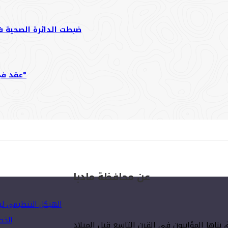
ضبطت الدائرة الصحية في بلدية مادبا الكبر
عقد في دار بلدية مادبا الاجتماع الأول لانطلاق مبادرة شباب مادبا 360°
عن محافظة مادبا
الهيكل التنظيمي لبلدي
الخط