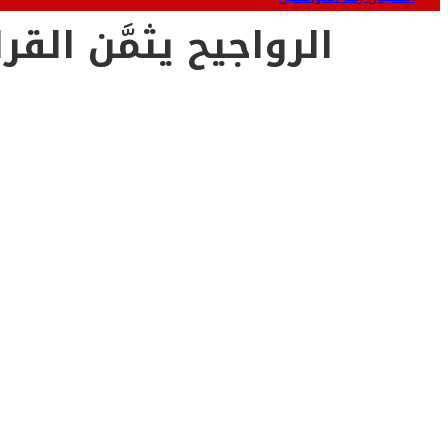
الرواجيح يثمَّن ال