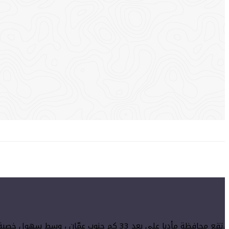
تقع محافظة مأدبا على بعد 33 كم جنوب عمّان ، وسط سهول خصبة، بناها المؤابيون في القرن التاسع قبل الميلاد.