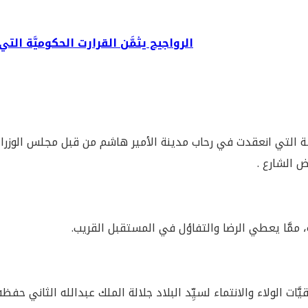
الرواجيح يثمَّن القرارت الحكوميَّة ا
الجلسة التي انعقدت في رحاب مدينة الأمير هاشم من قبل مجلس الوزراء
ض الشارع .
ومة، ممَّا يعطي الرضا والتفاؤل في المستقبل القريب.
َات الولاء والانتماء لسيِّد البلاد جلالة الملك عبدالله الثاني ح