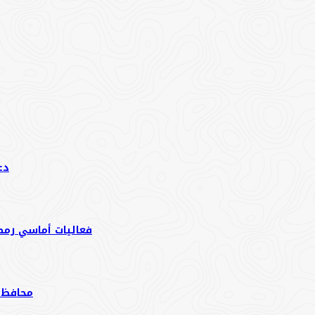
دع
فعاليات أماسي رمضان
محافظ م