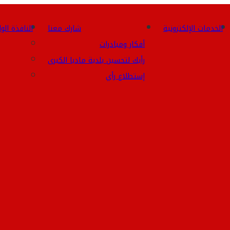
الخدمات الإلكترونية
شارك معنا
النافذة الو
أفكار ومبادرات
رأيك لتحسين بلدية مادبا الكبرى
إستطلاع رأي