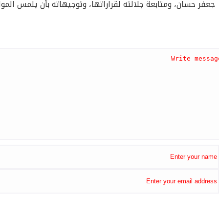
جعفر حسان، ومتابعة جلالته لقراراتها، وتوجيهاته بأن يلمس المو