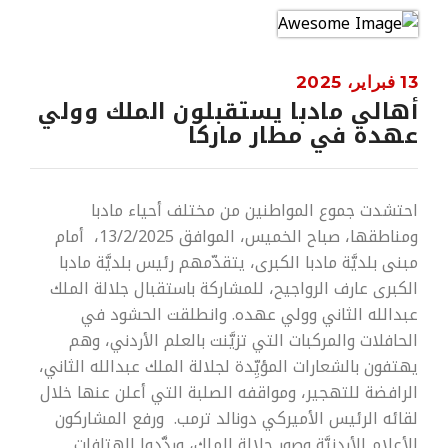
13 فبراير، 2025
أهالي مادبا يستقبلون الملك وولي
عهده في مطار ماركا
احتشدت جموع المواطنين من مختلف أحياء مادبا
ومناطقها، صباح الخميس، الموافق 13/2/2025، أمام
مبنى بلديَّة مادبا الكبرى، يتقدّمهم رئيس بلديَّة مادبا
الكبرى عارف الرواجيح، للمشاركة باستقبال جلالة الملك
عبدالله الثاني وولي عهده. وانطلقت الحشود في
الحافلات والمركبات التي تزيَّنت بالعلم الأردني، وهم
يهتفون بالشعارات المؤيِّدة لجلالة الملك عبدالله الثاني،
الرافضة للتهجير، ومواقفه الصلبة التي أعلن عنها خلال
لقائه الرئيس الأميركي دونالد ترمب.
ورفع المشاركون
الأعلام الأردنيَّة وصور جلالة الملك، وردَّدوا الهتافات