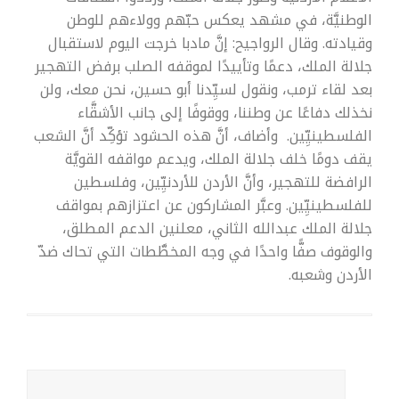
الوطنيَّة، في مشهد يعكس حبّهم وولاءهم للوطن
وقيادته. وقال الرواجيح: إنَّ مادبا خرجت اليوم لاستقبال
جلالة الملك، دعمًا وتأييدًا لموقفه الصلب برفض التهجير
بعد لقاء ترمب، ونقول لسيِّدنا أبو حسين، نحن معك، ولن
نخذلك دفاعًا عن وطننا، ووقوفًا إلى جانب الأشقَّاء
الفلسطينيِّين.
وأضاف، أنَّ هذه الحشود تؤكِّد أنَّ الشعب
يقف دومًا خلف جلالة الملك، ويدعم مواقفه القويَّة
الرافضة للتهجير، وأنَّ الأردن للأردنيِّين، وفلسطين
للفلسطينيِّين. وعبَّر المشاركون عن اعتزازهم بمواقف
جلالة الملك عبدالله الثاني، معلنين الدعم المطلق،
والوقوف صفًّا واحدًا في وجه المخطَّطات التي تحاك ضدّ
الأردن وشعبه.