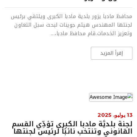
محافظ مادبا يزور بلدية مادبا الكبرى ويلتقي برئيس
لجنتها المهندس هيثم جوينات لبحث سبل التعاون
وتعزيز الخدمات.قام محافظ مادبا،...
إقرأ المزيد
13 يوليو، 2025
لجنة بلديَّة مادبا الكبرى تؤدِّي القسم
القانوني وتنتخب نائبًا لرئيس لجنتها