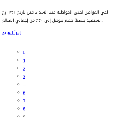
اخي المواطن اختي المواطنه عند السداد قبل تاريخ ٦/٣١ رح
تستفيد بنسبة خصم بتوصل إلى ٣٠٪ من إجمالي المبالغ...
إقرأ المزيد
1
2
3
…
6
7
8