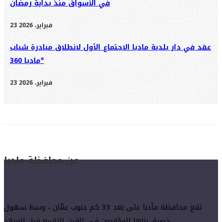
في الأسواق منذ بداية رمضان
23 فبراير، 2026
عقد في دار بلدية مادبا الاجتماع الأول لانطلاق مبادرة شباب
مادبا 360°
23 فبراير، 2026
عن محافظة مادبا
تقع محافظة مأدبا على بعد 33 كم جنوب عمّان ، وسط سهول
خصبة، بناها المؤابيون في القرن التاسع قبل الميلاد.