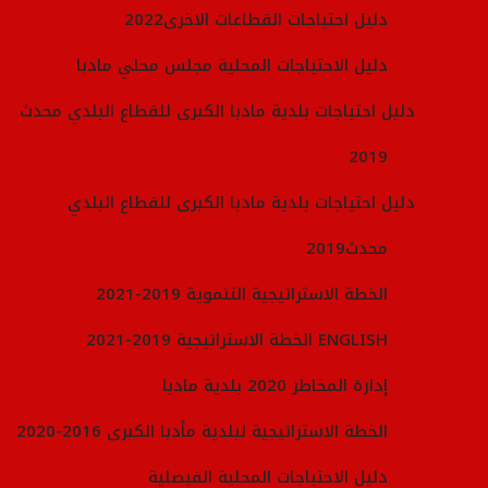
إعداد التصاميم الهندسيَّة لمشاريع الأبنية والتصميم
دليل احتياجات القطاعات الاخرى2022
الحضري وتنسيق المواقع.
دليل الاحتياجات المحلية مجلس محلي مادبا
إعداد التصاميم الخاصَّة بالطرق والبروفايلات) تحديد مناسيب
الشارع ( والتقاطعات، والمشاريع البيئيَّة، وتصريف مياه
دليل احتياجات بلدية مادبا الكبرى للقطاع البلدي محدث
الأمطار.
إدارة عقود الخدمات الاستشاريَّة الخارجيَّة ومتابعتها فنيًّا
2019
وماليًّا وقانونيًّا.
دليل احتياجات بلدية مادبا الكبرى للقطاع البلدي
الإشراف الفني على تنفيذ المشاريع الإنشائيَّة وفق
المواصفات المعتمدة على اختلافها من الأبنية والحدائق)
محدث2019
مرافق وحدائق البلديَّة، وأيَّة مرافق تلتزم بانشائها
الخطة الاستراتيجية التنموية 2019-2021
وتأهيلها)، والبنية التحتيَّة) إنشاء وصيانة التقاطعات )،
والمشاريع المتخصِّصة) إنشاء القبور الإسلاميَّة وأيَّة أعمال
الخطة الاستراتيجية 2019-2021 ENGLISH
متخصِّصة)، لضمان جودتها وديمومتها.
إدارة عقود المشاريع الإنشائيَّة على اختلافها) المقاولة
إدارة المخاطر 2020 بلدية مادبا
الموحّدة للمشاريع الإنشائيَّة، المقاولة الموجزة للمشاريع
الخطة الاستراتيجية لبلدية مأدبا الكبرى 2016-2020
الإنشائيَّة، عقود خاصَّة… (وفق الاتّفاقيَّات الموقَّعة، ووثائق
العطاء المعتمدة.
دليل الاحتياجات المحلية الفيصلية