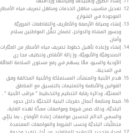
إنشاء الطرق وتعبيدها وصيانتها وإدامتها.
تعديل مناسيب مناهل الخدمات ومناهل تصريف مياه الأمطار
الموجودة في الشوارع.
إنشاء وصيانة الأرصفة والأطاريف والتقاطعات المروريَّة
وجسور المشاة والحواجز، لضمان تنقُّل المواطنين بسلام
وأمان.
إنشاء وإعادة تأهيل خطوط تصريف مياه الأمطار من العبَّارات
الصندوقيَّة والأنبوبيَّة، وإ زالة الأنقاض وتنظيف مجا ري
الأودية والسيو، ممَّا يسهم في رفع مستوى السلامة العامَّة
في المدينة..
هدم الأبنية والمنشآت المستملكة والأبنية المخالفة وفق
القوانين والأنظمة والتعليمات بالتنسيق مع المناطق
المعنيَّة، ودائرة رقابة التنظيم والتخطيط ” مراقب الأبنية ” .
ضبط ومتابعة أعمال حفريات البنية التحتيَّة داخل حدود
البلديَّة، وذلك ضمن شروط ومواصفات معدَّة لهذه الغاية،
والسعي الدائم لتحسين مواصفات إعادة الأوضاع ، بما يلبِّي
متطلّبات البلديَّة وحسب الشروط والمواصفات المعتمدة.
إصدار وتجديد التصاريح للمقاولين من أجل تنفيذ وخدمة