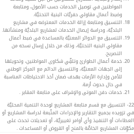
المواطنين في توصيل الخدمات حسب الأصول، ومتابعة
وضبط أعمال مقاولي حفريَّات البنية التحتيَّة.
التنسيق ومتابعة إزالة الخدمات المعترضه في مشاريع
البلديَّة، ودراسة إيصال الخدمات لمشاريع البلديَّة ومنشآتها.
التنسيق مع الدوائر المعنيَّة بالمساعدة في ضبط أعمال
مقاولي البنيه التحتيَّة، وذلك من خلال إرسال نسخه من
التصريح.
خدمة أعمال الطوارئ وتلقِّي شكاوى المواطنين، وتحويلها
إلى الجهات المعنيَّة، والتنسيق الدائم مع المركز الوطني
للأمن وإدارة الأزمات بهدف ضمان أخذ الاحتياطات المناسبة
في حال حدوث أزمة.
خدمات دفن الموتى والإشراف على متابعة المقابر .
22- التنسيق مع قسم متابعة المشاريع لوحدة التنمية المحليَّة
في تزويده بجميع التقارير والإجراءات المتّبعة لدراسة المشاريع أو
العطاءات أو التنفيذ وأي أوامر تغييريَّة، أو تعديلات تحدث على
مكوِّنات المشاريع الخاصَّة بالمنح أو القروض أو المساعدات .