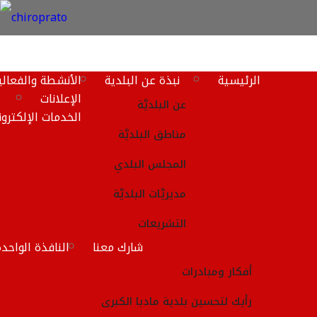
مديريَّة الأشغال
Toggle
navigation
الرئيسية
نبذة عن البلدية
الأنشطة والفعالي
والخدمات الهندسيَّة
الإعلانات
عن البلديَّة
الخدمات الإلكترون
مديريَّات البلديَّة
الرئيسية
مناطق البلديَّة
مديريَّة الأشغال والخدمات الهندسيَّة
المجلس البلدي
مديريَّات البلديَّة
1- مديريَّة الأشغال والخدمات
الهندسيَّة
التشريعات
شارك معنا
النافذة الواحد
الهدف
العام
:
أفكار ومبادرات
تقديم الخدمات الاستشاريَّة الهندسيَّة وإدارة المشاريع لكافّة
المشاريع الإنشائيَّة لقطاعات البلديَّة المختلفة من الأبنية
رأيك لتحسين بلدية مادبا الكبرى