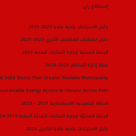
والمرافق والحدائق ومشاريع البنى التحتيَّة والطرق، لتحقيق
إستطلاع رأي
الأهداف الاستراتيجيَّة للبلديَّة في كافّة المحاور.
دليل الاحتياجات بلدية مادبا 2023-2025
أقسام المديريَّة :
دليل احتياجات القطاعات الأخرى 2023-2025
قسم الدراسات.
قسم العطاءات.
الخطة المحلية لإدارة النفايات الصلبة 2023
قسم الكهرباء.
قسم الطرق.
خطة إدارة المخاطر 2023-2026
قسم المرور.
al Solid Waste Plan Greater Madaba Municipality
قسم الأبنية.
قسم المتابعة والإشراف.
Sustainable Energy Access & Climate Action Plan
قسم المقابر.
الخطة التنفيذية االاستثمارية 2021 – 2023
الخطة المحليَّة لإدارة النفايات البلديَّة الصلبة 2019-2024
تتولى
المديريَّة
المهام
التالية
:
دليل الاحتياجات بلدية مادبا الكبرى 2022